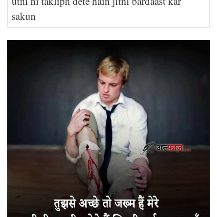
utni hi takliph dete hain jitni bardaast kar
sakun