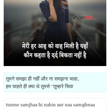
तुमने समझा ही नहीं और ना समझना चाहा,
हम चाहते ही क्या थे तुमसे “तुम्हारे सिवा
tumne samjhaa hi nahin aur naa samajhnaa