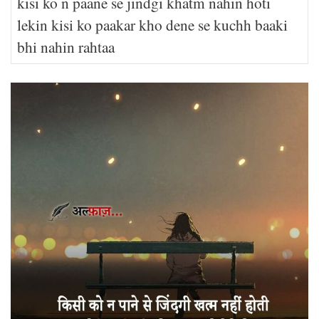
kisi ko n paane se jindgi khatm nahin hoti
lekin kisi ko paakar kho dene se kuchh baaki
bhi nahin rahtaa