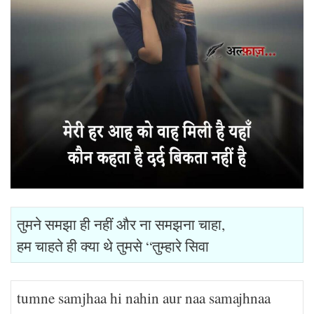
तुमने समझा ही नहीं और ना समझना चाहा,
हम चाहते ही क्या थे तुमसे “तुम्हारे सिवा
tumne samjhaa hi nahin aur naa samajhnaa