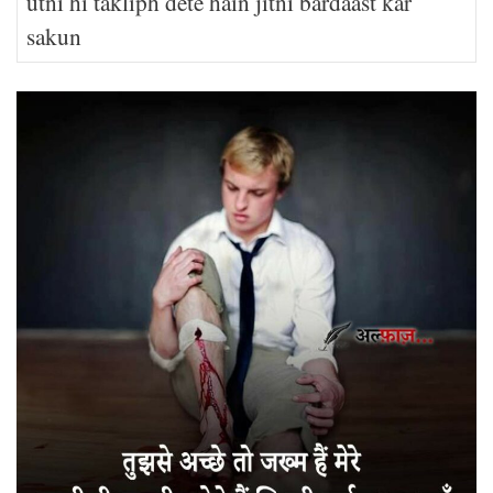
utni hi takliph dete hain jitni bardaast kar
sakun