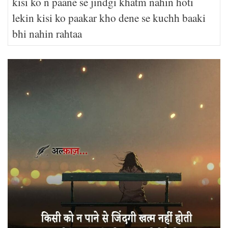
kisi ko n paane se jindgi khatm nahin hoti
lekin kisi ko paakar kho dene se kuchh baaki
bhi nahin rahtaa