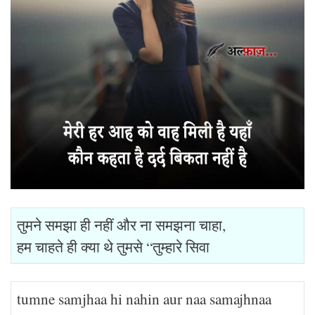
तुमने समझा ही नहीं और ना समझना चाहा,
हम चाहते ही क्या थे तुमसे “तुम्हारे सिवा
tumne samjhaa hi nahin aur naa samajhnaa