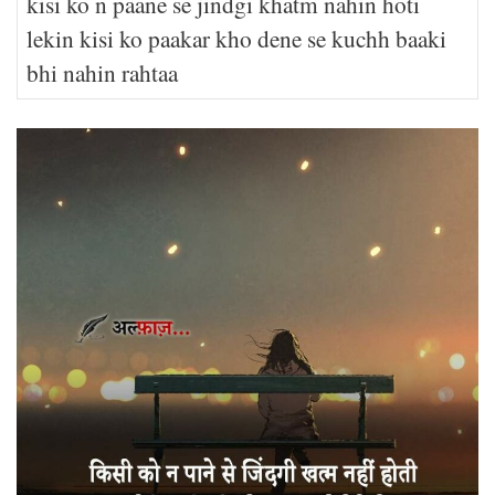
kisi ko n paane se jindgi khatm nahin hoti
lekin kisi ko paakar kho dene se kuchh baaki
bhi nahin rahtaa