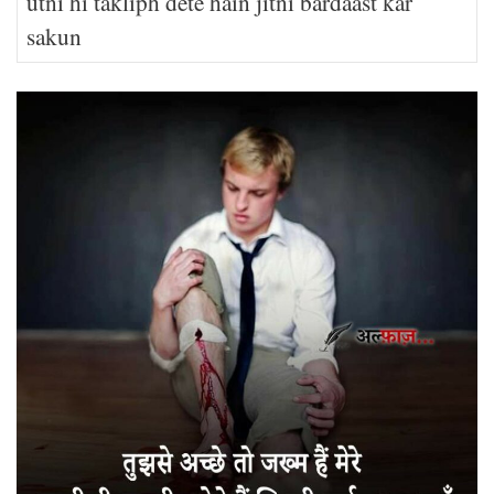
utni hi takliph dete hain jitni bardaast kar
sakun