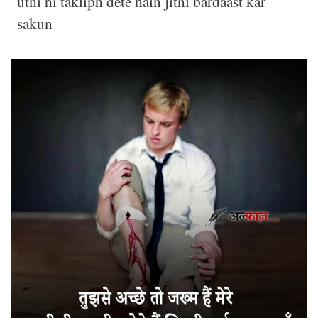
utni hi takliph dete hain jitni bardaast kar
sakun