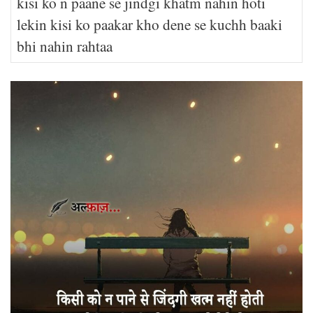
kisi ko n paane se jindgi khatm nahin hoti
lekin kisi ko paakar kho dene se kuchh baaki
bhi nahin rahtaa