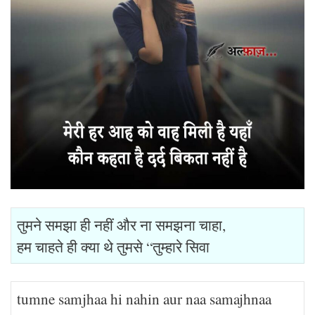
तुमने समझा ही नहीं और ना समझना चाहा,
हम चाहते ही क्या थे तुमसे “तुम्हारे सिवा
tumne samjhaa hi nahin aur naa samajhnaa