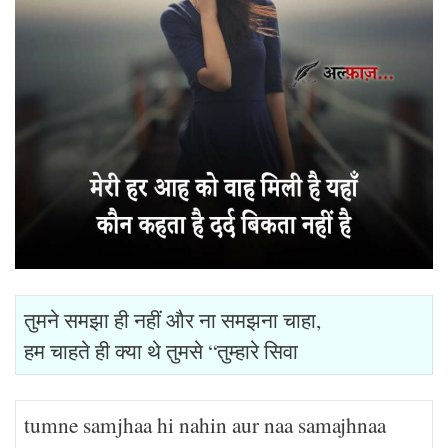
तुमने समझा ही नहीं और ना समझना चाहा,
हम चाहते ही क्या थे तुमसे “तुम्हारे सिवा
tumne samjhaa hi nahin aur naa samajhnaa