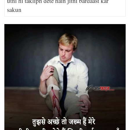
utni hi takliph dete hain jitni bardaast kar
sakun