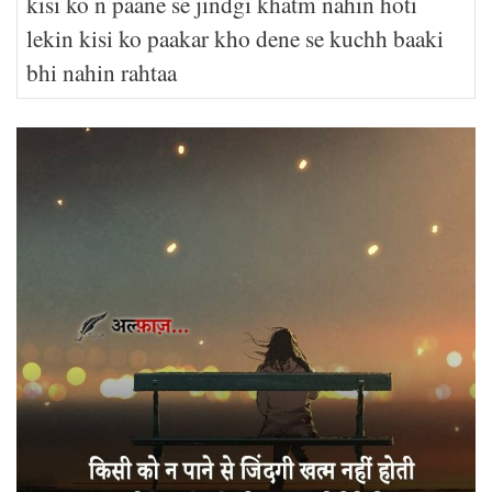
kisi ko n paane se jindgi khatm nahin hoti
lekin kisi ko paakar kho dene se kuchh baaki
bhi nahin rahtaa