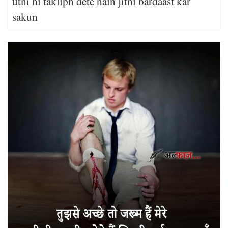
utni hi takliph dete hain jitni bardaast kar
sakun