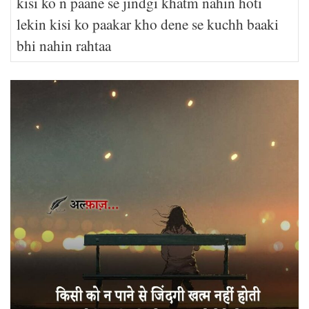
kisi ko n paane se jindgi khatm nahin hoti
lekin kisi ko paakar kho dene se kuchh baaki
bhi nahin rahtaa