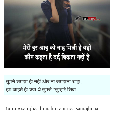
तुमने समझा ही नहीं और ना समझना चाहा,
हम चाहते ही क्या थे तुमसे “तुम्हारे सिवा
tumne samjhaa hi nahin aur naa samajhnaa